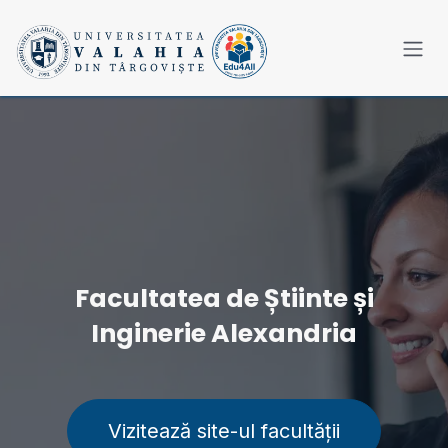
Sari la conținut
Facultatea de Știinte și
Inginerie Alexandria
Vizitează site-ul facultății