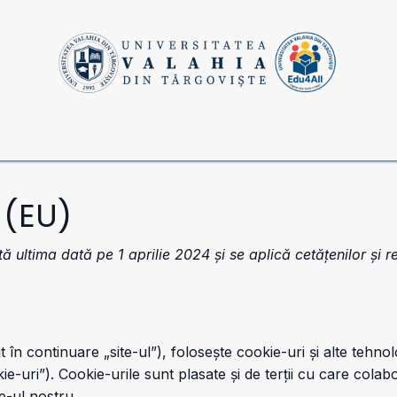
atea potrivită
Resurse utile
Consiliere și sprijin
Burse,
 (EU)
tă ultima dată pe 1 aprilie 2024 și se aplică cetățenilor și
 în continuare „site-ul”), folosește cookie-uri și alte tehnol
ie-uri”). Cookie-urile sunt plasate și de terții cu care col
e-ul nostru.