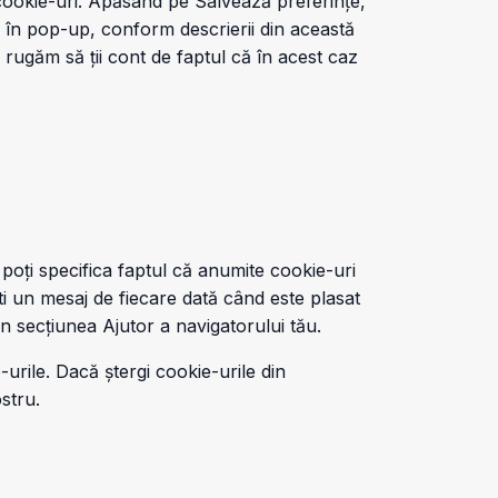
 cookie-uri. Apăsând pe Salvează preferințe,
e în pop-up, conform descrierii din această
te rugăm să ții cont de faptul că în acest caz
poți specifica faptul că anumite cookie-uri
ști un mesaj de fiecare dată când este plasat
in secțiunea Ajutor a navigatorului tău.
urile. Dacă ștergi cookie-urile din
stru.