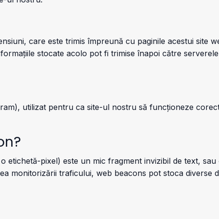
ensiuni, care este trimis împreună cu paginile acestui site w
nformațiile stocate acolo pot fi trimise înapoi către serverele
m), utilizat pentru ca site-ul nostru să funcționeze corect 
on?
 etichetă-pixel) este un mic fragment invizibil de text, sau
rea monitorizării traficului, web beacons pot stoca diverse d