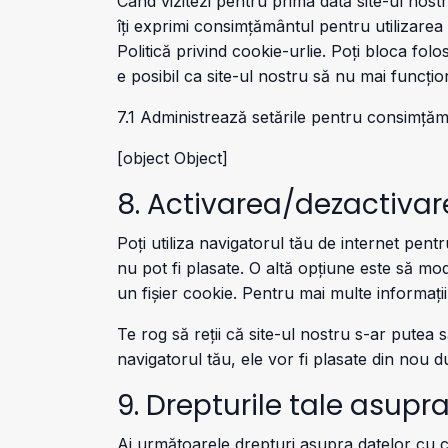
Când vizitezi pentru prima dată site-ul nos
îți exprimi consimțământul pentru utilizarea
Politică privind cookie-urlie. Poți bloca folo
e posibil ca site-ul nostru să nu mai funcț
7.1 Administrează setările pentru consimță
[object Object]
8. Activarea/dezactivare
Poți utiliza navigatorul tău de internet pe
nu pot fi plasate. O altă opțiune este să mod
un fișier cookie. Pentru mai multe informații
Te rog să reții că site-ul nostru s-ar putea
navigatorul tău, ele vor fi plasate din nou d
9. Drepturile tale asupr
Ai următoarele drepturi asupra datelor cu 