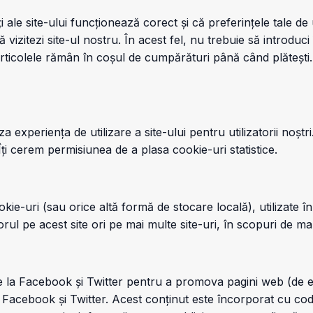
 ale site-ului funcționează corect și că preferințele tale d
ă vizitezi site-ul nostru. În acest fel, nu trebuie să introduc
 articolele rămân în coșul de cumpărături până când plăteșt
a experiența de utilizare a site-ului pentru utilizatorii noștr
 Îți cerem permisiunea de a plasa cookie-uri statistice.
e-uri (sau orice altă formă de stocare locală), utilizate în 
orul pe acest site ori pe mai multe site-uri, în scopuri de ma
 la Facebook și Twitter pentru a promova pagini web (de exem
Facebook și Twitter. Acest conținut este încorporat cu cod 