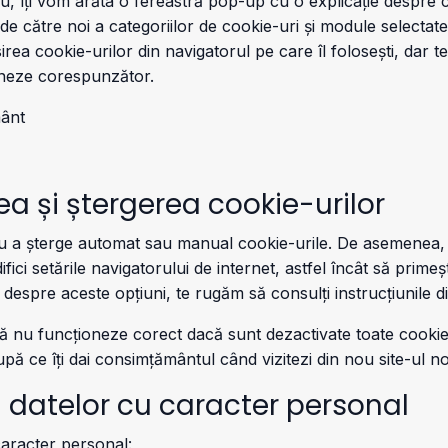
tru, îți vom arăta o fereastră pop-up cu o explicație despre
 de către noi a categoriilor de cookie-uri și module selectat
sirea cookie-urilor din navigatorul pe care îl folosești, dar 
ioneze corespunzător.
mânt
a și ștergerea cookie-urilor
ntru a șterge automat sau manual cookie-urile. De asemenea, 
ifici setările navigatorului de internet, astfel încât să prime
 despre aceste opțiuni, te rugăm să consulți instrucțiunile d
 să nu funcționeze corect dacă sunt dezactivate toate cookie-
upă ce îți dai consimțământul când vizitezi din nou site-ul no
a datelor cu caracter personal
caracter personal: