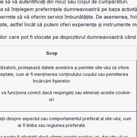
 să vă autentificați din nou) sau coșul de cumpărături.
uta să înțelegem preferințele dumneavoastră pe baza activită
ne permite să vă oferim servicii îmbunătățite. De asemenea, f
site, astfel încât să putem oferi experiențe și instrumente ma
lor care pot fi stocate pe dispozitivul dumneavoastră când vi
Scop
tilizatorii, protejează datele acestora și permite site-ului să ofere
șteptate, cum ar fi menținerea conținutului coșului sau permiterea
încărcării fișierelor.
 va funcționa corect dacă respingeți sau eliminați aceste cookie-
uri.
ații despre aspectul sau comportamentul preferat al site-ului, cum
ar fi limba sau regiunea preferată.
a poate fi afectată dacă elimini aceste cookie-uri, dar site-ul va