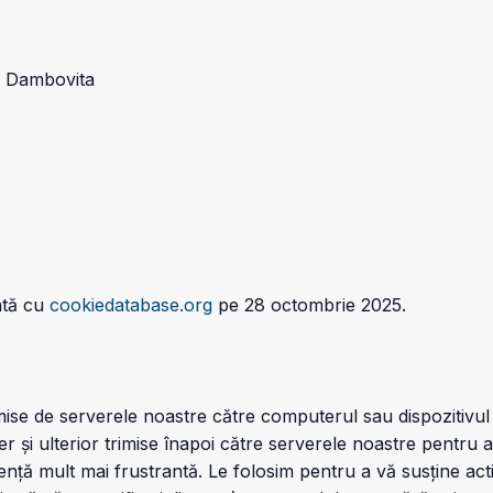
e, Dambovita
ată cu
cookiedatabase.org
pe 28 octombrie 2025.
imise de serverele noastre către computerul sau dispozitiv
er și ulterior trimise înapoi către serverele noastre pentru 
iență mult mai frustrantă. Le folosim pentru a vă susține acti