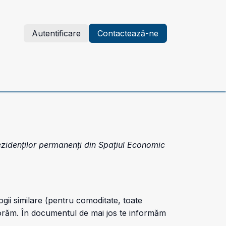
Autentificare
Contactează-ne
 granturi și locuri de muncă
Contactează-ne
Suport
 rezidenților permanenți din Spațiul Economic
ogii similare (pentru comoditate, toate
aborăm. În documentul de mai jos te informăm