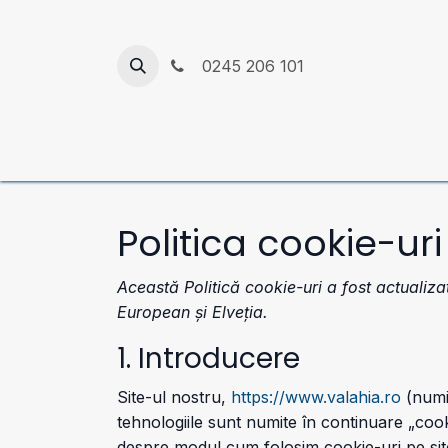
Sari la conținut
0245 206 101
Acasă
Despre platformă
Găsește facult
Politica cookie-uri
Această Politică cookie-uri a fost actualiza
European și Elveția.
1. Introducere
Site-ul nostru,
https://www.valahia.ro
(numit
tehnologiile sunt numite în continuare „cook
despre modul cum folosim cookie-uri pe sit