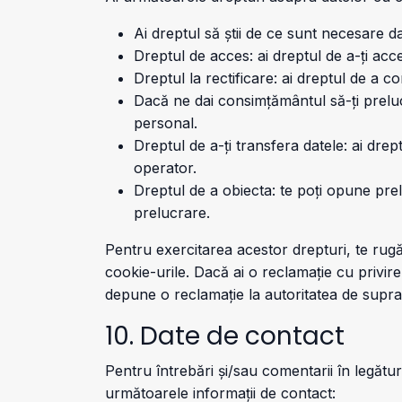
Ai dreptul să știi de ce sunt necesare d
Dreptul de acces: ai dreptul de a-ți ac
Dreptul la rectificare: ai dreptul de a 
Dacă ne dai consimțământul să-ți preluc
personal.
Dreptul de a-ți transfera datele: ai drep
operator.
Dreptul de a obiecta: te poți opune prel
prelucrare.
Pentru exercitarea acestor drepturi, te rugăm
cookie-urile. Dacă ai o reclamație cu privir
depune o reclamație la autoritatea de supr
10. Date de contact
Pentru întrebări și/sau comentarii în legătu
următoarele informații de contact: