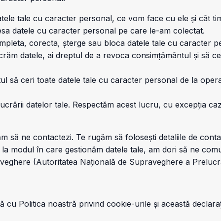
atele tale cu caracter personal, ce vom face cu ele și cât tim
cesa datele cu caracter personal pe care le-am colectat.
completa, corecta, șterge sau bloca datele tale cu caracter p
răm datele, ai dreptul de a revoca consimțământul și să cer
tul să ceri toate datele tale cu caracter personal de la operat
ucrării datelor tale. Respectăm acest lucru, cu excepția cazu
 să ne contactezi. Te rugăm să folosești detaliile de contact
e la modul în care gestionăm datele tale, am dori să ne comun
aveghere (Autoritatea Națională de Supraveghere a Prelucră
ră cu Politica noastră privind cookie-urile și această declar